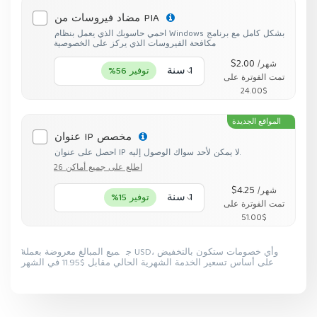
مضاد فيروسات من PIA
احمي حاسوبك الذي يعمل بنظام Windows بشكل كامل مع برنامج
مكافحة الفيروسات الذي يركز على الخصوصية
$2.00
/شهر
1 سنة
توفير 56%
تمت الفوترة على
$24.00
المواقع الجديدة
عنوان IP مخصص
احصل على عنوان IP لا يمكن لأحد سواك الوصول إليه.
اطلع على جميع أماكن 26
$4.25
/شهر
1 سنة
توفير 15%
تمت الفوترة على
$51.00
جميع المبالغ معروضة بعملة USD، وأي خصومات ستكون بالتخفيض
1
على أساس تسعير الخدمة الشهرية الحالي مقابل $11.95 في الشهر