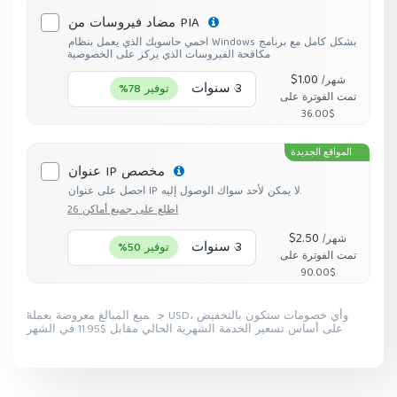
مضاد فيروسات من PIA
احمي حاسوبك الذي يعمل بنظام Windows بشكل كامل مع برنامج
مكافحة الفيروسات الذي يركز على الخصوصية
$1.00
/شهر
3 سنوات
توفير 78%
تمت الفوترة على
$36.00
المواقع الجديدة
عنوان IP مخصص
احصل على عنوان IP لا يمكن لأحد سواك الوصول إليه.
اطلع على جميع أماكن 26
$2.50
/شهر
3 سنوات
توفير 50%
تمت الفوترة على
$90.00
جميع المبالغ معروضة بعملة USD، وأي خصومات ستكون بالتخفيض
1
على أساس تسعير الخدمة الشهرية الحالي مقابل $11.95 في الشهر