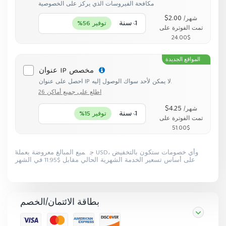
مكافحة الفيروسات الذي يركز على الخصوصية
$2.00
/شهر
1 سنة
توفير 56%
تمت الفوترة على
$24.00
المواقع الجديدة
عنوان IP مخصص
احصل على عنوان IP لا يمكن لأحد سواك الوصول إليه.
اطلع على جميع أماكن 26
$4.25
/شهر
1 سنة
توفير 15%
تمت الفوترة على
$51.00
جميع المبالغ معروضة بعملة USD، وأي خصومات ستكون بالتخفيض
1
على أساس تسعير الخدمة الشهرية الحالي مقابل $11.95 في الشهر
بطاقة الائتمان/الخصم