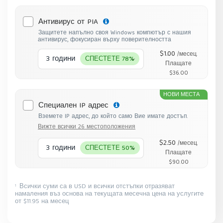
Антивирус от PIA
Защитете напълно своя Windows компютър с нашия
антивирус, фокусиран върху поверителността
$1.00
/месец.
3 години
СПЕСТЕТЕ 78%
Плащате
$36.00
НОВИ МЕСТА
Специален IP адрес
Вземете IP адрес, до който само Вие имате достъп.
Вижте всички 26 местоположения
$2.50
/месец.
3 години
СПЕСТЕТЕ 50%
Плащате
$90.00
Всички суми са в USD и всички отстъпки отразяват
1
намаления въз основа на текущата месечна цена на услугите
от $11.95 на месец