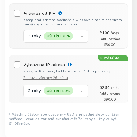
Antivirus od PIA
Kompletní ochrana počítače s Windows s naším antivirem
zaměřeným na ochranu soukromí
$1.00
/měs.
3 roky
UŠETŘIT 78%
Fakturováno
$36.00
NOVÁ MÍSTA
Vyhrazená IP adresa
Získejte IP adresu, ke které máte přístup pouze vy.
Zobrazit všechny 26 místa
$2.50
/měs.
3 roky
UŠETŘIT 50%
Fakturováno
$90.00
Všechny částky jsou uvedeny v USD a případné slevy odrážejí
1
sníženou cenu na základě aktuální měsíční ceny služby ve výši
$11.95/měsíc