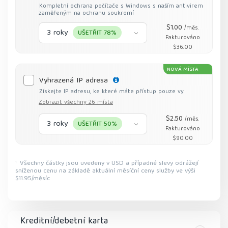
Kompletní ochrana počítače s Windows s naším antivirem
zaměřeným na ochranu soukromí
$1.00
/měs.
3 roky
UŠETŘIT 78%
Fakturováno
$36.00
NOVÁ MÍSTA
Vyhrazená IP adresa
Získejte IP adresu, ke které máte přístup pouze vy.
Zobrazit všechny 26 místa
$2.50
/měs.
3 roky
UŠETŘIT 50%
Fakturováno
$90.00
Všechny částky jsou uvedeny v USD a případné slevy odrážejí
1
sníženou cenu na základě aktuální měsíční ceny služby ve výši
$11.95/měsíc
Kreditní/debetní karta