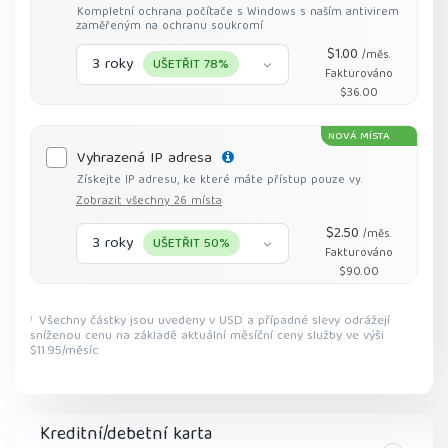
Kompletní ochrana počítače s Windows s naším antivirem
zaměřeným na ochranu soukromí
$1.00
/měs.
3 roky
UŠETŘIT 78%
Fakturováno
$36.00
NOVÁ MÍSTA
Vyhrazená IP adresa
Získejte IP adresu, ke které máte přístup pouze vy.
Zobrazit všechny 26 místa
$2.50
/měs.
3 roky
UŠETŘIT 50%
Fakturováno
$90.00
Všechny částky jsou uvedeny v USD a případné slevy odrážejí
1
sníženou cenu na základě aktuální měsíční ceny služby ve výši
$11.95/měsíc
Kreditní/debetní karta