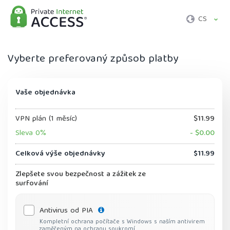
CS
Vyberte preferovaný způsob platby
Vaše objednávka
VPN plán (1 měsíc)
$11.99
Sleva 0%
- $0.00
Celková výše objednávky
$11.99
Zlepšete svou bezpečnost a zážitek ze
surfování
Antivirus od PIA
Kompletní ochrana počítače s Windows s naším antivirem
zaměřeným na ochranu soukromí