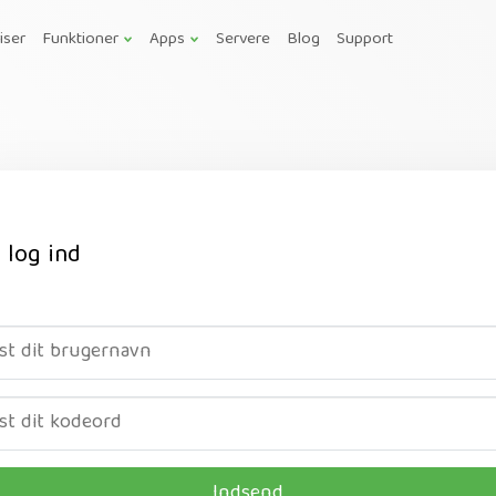
iser
Funktioner
Apps
Servere
Blog
Support
 log ind
Indsend