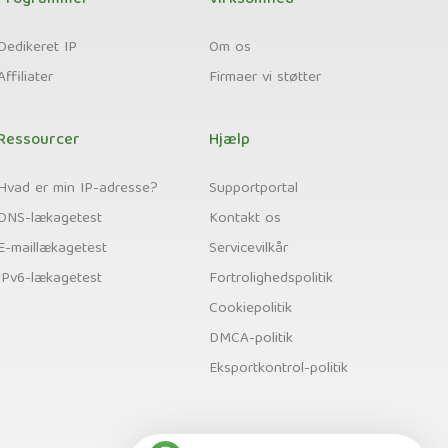
Programmer
Virksomhed
Dedikeret IP
Om os
Affiliater
Firmaer vi støtter
Ressourcer
Hjælp
Hvad er min IP-adresse?
Supportportal
DNS-lækagetest
Kontakt os
E-maillækagetest
Servicevilkår
IPv6-lækagetest
Fortrolighedspolitik
Cookiepolitik
DMCA-politik
Eksportkontrol-politik