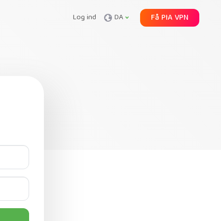
Log ind
DA
Få PIA VPN