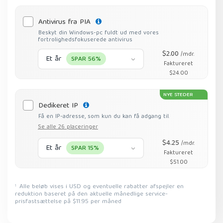
Antivirus fra PIA
Beskyt din Windows-pc fuldt ud med vores
fortrolighedsfokuserede antivirus
$2.00
/mdr.
Et år
SPAR 56%
Faktureret
$24.00
NYE STEDER
Dedikeret IP
Få en IP-adresse, som kun du kan få adgang til.
Se alle 26 placeringer
$4.25
/mdr.
Et år
SPAR 15%
Faktureret
$51.00
Alle beløb vises i USD og eventuelle rabatter afspejler en
1
reduktion baseret på den aktuelle månedlige service-
prisfastsættelse på $11.95 per måned