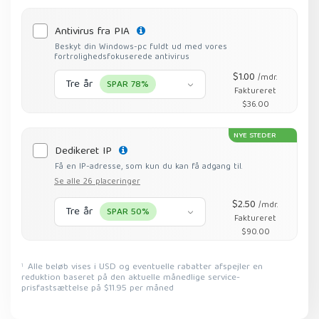
Antivirus fra PIA
Beskyt din Windows-pc fuldt ud med vores
fortrolighedsfokuserede antivirus
$1.00
/mdr.
Tre år
SPAR 78%
Faktureret
$36.00
NYE STEDER
Dedikeret IP
Få en IP-adresse, som kun du kan få adgang til.
Se alle 26 placeringer
$2.50
/mdr.
Tre år
SPAR 50%
Faktureret
$90.00
Alle beløb vises i USD og eventuelle rabatter afspejler en
1
reduktion baseret på den aktuelle månedlige service-
prisfastsættelse på $11.95 per måned