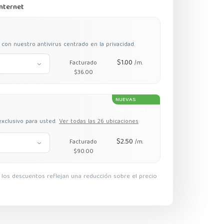
internet
on nuestro antivirus centrado en la privacidad.
$1.00
Facturado
/m.
$36.00
NUEVAS
UBICACIONES
xclusivo para usted.
Ver todas las 26 ubicaciones
$2.50
Facturado
/m.
$90.00