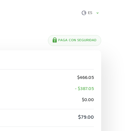
ES
PAGA CON SEGURIDAD
$466.05
- $387.05
$0.00
$79.00