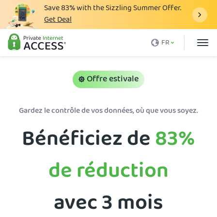
Save
83%
with the Sizzling Summer Offer.
Get Deal
Qu'est-ce qu'un VPN
FR
Avec PIA
Tarification
Offre estivale
Avantages du VPN
Gardez le contrôle de vos données, où que vous soyez.
Télécharger le VPN
Bénéficiez de
83%
Serveur VPN
Blog
de réduction
Support client
Connexion
avec 3 mois