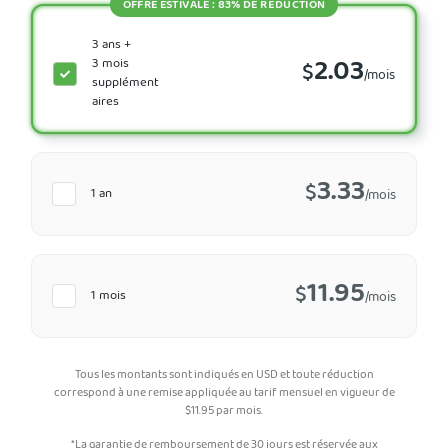
OFFRE ESTIVALE : 83% DE RÉDUCTION
3 ans +
2.03
3 mois
$
/mois
supplément
aires
3.33
$
1 an
/mois
11.95
$
1 mois
/mois
Tous les montants sont indiqués en USD et toute réduction
correspond à une remise appliquée au tarif mensuel en vigueur de
$
11.95
par mois.
*La garantie de remboursement de 30 jours est réservée aux