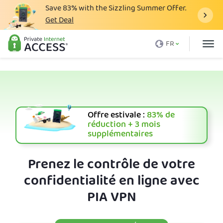
Save
83%
with the Sizzling Summer Offer.
Get Deal
Qu'est-ce qu'un VPN
FR
Avec PIA
Tarification
Avantages du VPN
Offre estivale :
83%
de
Télécharger le VPN
réduction + 3 mois
supplémentaires
Serveur VPN
Blog
Prenez le contrôle de votre
confidentialité en ligne avec
Support client
PIA VPN
Connexion