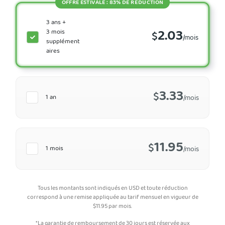
OFFRE ESTIVALE : 83% DE RÉDUCTION
3 ans +
2.03
3 mois
$
/mois
supplément
aires
3.33
$
1 an
/mois
11.95
$
1 mois
/mois
Tous les montants sont indiqués en USD et toute réduction
correspond à une remise appliquée au tarif mensuel en vigueur de
$
11.95
par mois.
*La garantie de remboursement de 30 jours est réservée aux