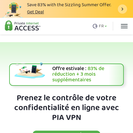
Save
83%
with the Sizzling Summer Offer.
Get Deal
Qu'est-ce qu'un VPN
FR
Avec PIA
Tarification
Avantages du VPN
Offre estivale :
83%
de
Télécharger le VPN
réduction + 3 mois
supplémentaires
Serveur VPN
Blog
Prenez le contrôle de votre
confidentialité en ligne avec
Support client
PIA VPN
Connexion