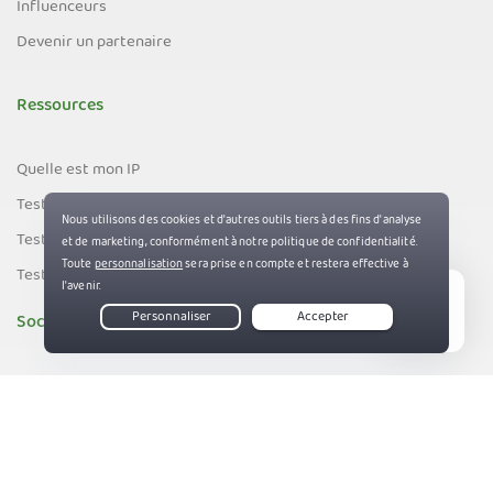
Influenceurs
Devenir un partenaire
Ressources
Quelle est mon IP
Test de fuite DNS
Test de fuite d'adresses e-mail
Test de fuite IPv6
Société
Live Chat
À propos de PIA
83%
Les entreprises que nous soutenons
Plan du site