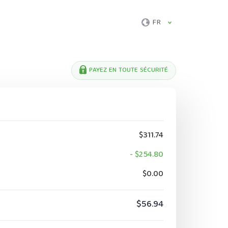
FR
PAYEZ EN TOUTE SÉCURITÉ
$311.74
- $254.80
$0.00
$56.94