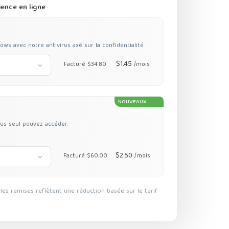
ience en ligne
s avec notre antivirus axé sur la confidentialité
$1.45
Facturé $34.80
/mois
NOUVEAUX
LOCALISATIONS
us seul pouvez accéder.
$2.50
Facturé $60.00
/mois