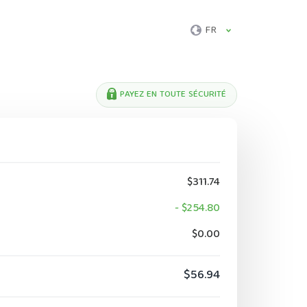
FR
PAYEZ EN TOUTE SÉCURITÉ
$311.74
- $254.80
$0.00
$56.94