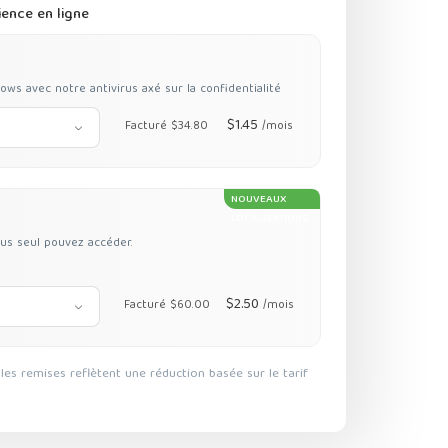
ience en ligne
s avec notre antivirus axé sur la confidentialité
$1.45
Facturé $34.80
/mois
NOUVEAUX
LOCALISATIONS
us seul pouvez accéder.
$2.50
Facturé $60.00
/mois