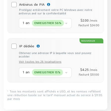
Antivirus de PIA
Protégez entièrement votre PC Windows avec notre
antivirus axé sur la confidentialité
$2.00
/mois
1 an
ENREGISTRER 56%
Facturé $24.00
NOUVEAUX
IP dédiée
LOCALISATIONS
Obtenez une adresse IP à laquelle vous seul pouvez
accéder.
Voir toutes les 26 localisations
$4.25
/mois
1 an
ENREGISTRER 15%
Facturé $51.00
Tous les montants sont affichés e USD, et les remises reflètent
1
une réduction basée sur le tarif mensuel actuel du service à $11.95
par mois