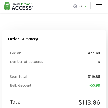
FR
Order Summary
Forfait
Annuel
Number of accounts
3
Sous-total
$119.85
Bulk discount
-$5.99
Total
$113.86