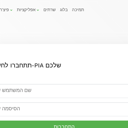
תמיכה
בלוג
שרתים
אפליקציות
פיצ'ר
תתחברו לחשבון ה-PIA שלכם
התחברות