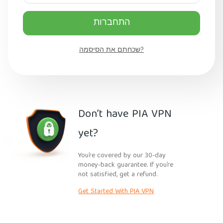
התחברות
שכחתם את הסיסמה?
Don’t have PIA VPN
yet?
You’re covered by our 30-day
money-back guarantee. If you’re
not satisfied, get a refund.
Get Started With PIA VPN