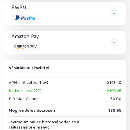
PayPal
Amazon Pay
Vásárlásod részletei
VPN előfizetés (1 év)
$143.40
Kedvezmény 72%
- $103.45
PIA Mac Cleaner
$0.00
Megrendelés összesen
$39.95
Javítsd az online biztonságodat és a
felhasználói élményt