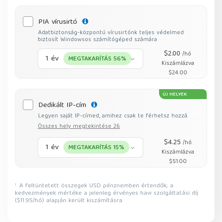
PIA vírusirtó
Adatbiztonság-központú vírusirtónk teljes védelmed
biztosít Windowsos számítógéped számára
$2.00
/hó
1 év
MEGTAKARÍTÁS 56%
Kiszámlázva
$24.00
ÚJ HELYEK
Dedikált IP-cím
Legyen saját IP-címed, amihez csak te férhetsz hozzá.
Összes hely megtekintése 26
$4.25
/hó
1 év
MEGTAKARÍTÁS 15%
Kiszámlázva
$51.00
A feltüntetett összegek USD pénznemben értendők; a
1
kedvezmények mértéke a jelenleg érvényes havi szolgáltatási díj
($11.95/hó) alapján került kiszámításra