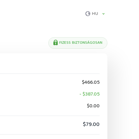
HU
FIZESS BIZTONSÁGOSAN
$466.05
- $387.05
$0.00
$79.00