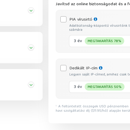
Javítsd az online biztonságodat és a 
PIA vírusirtó
Adatbiztonság-központú vírusirtónk 
számára
3 év
MEGTAKARÍTÁS 78%
Dedikált IP-cím
Legyen saját IP-címed, amihez csak t
3 év
MEGTAKARÍTÁS 50%
A feltüntetett összegek USD pénznemben értendők; a kedvezmények mértéke a jelenleg érvényes
1
havi szolgáltatási díj ($11.95/hó) alapján ker