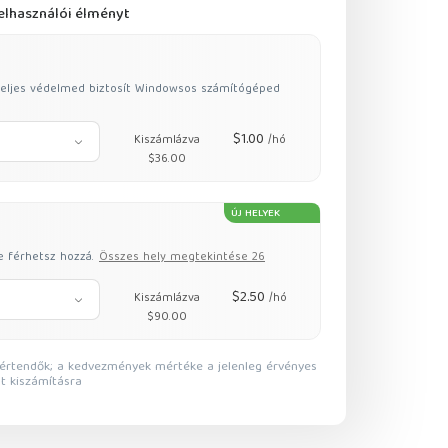
felhasználói élményt
teljes védelmed biztosít Windowsos számítógéped
$1.00
Kiszámlázva
/hó
$36.00
ÚJ HELYEK
e férhetsz hozzá.
Összes hely megtekintése 26
$2.50
Kiszámlázva
/hó
$90.00
ült kiszámításra