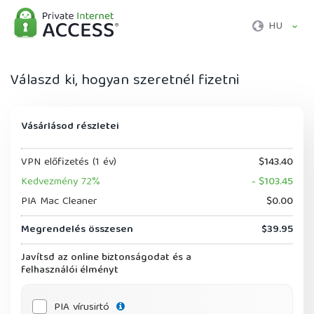
HU
Válaszd ki, hogyan szeretnél fizetni
Vásárlásod részletei
VPN előfizetés (1 év)
$143.40
Kedvezmény 72%
- $103.45
PIA Mac Cleaner
$0.00
Megrendelés összesen
$39.95
Javítsd az online biztonságodat és a
felhasználói élményt
PIA vírusirtó