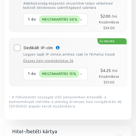
Adatbiztonság-központú vírusirtónk teljes védelmed
biztosít Windowsos számítógéped számára
$2.00
/hó
1 év
MEGTAKARÍTÁS 56%
Kiszámlázva
$24.00
ÚJ HELYEK
Dedikált IP-cím
Legyen saját IP-címed, amihez csak te férhetsz hozzá.
Összes hely megtekintése 26
$4.25
/hó
1 év
MEGTAKARÍTÁS 15%
Kiszámlázva
$51.00
A feltüntetett összegek USD pénznemben értendők; a
1
kedvezmények mértéke a jelenleg érvényes havi szolgáltatási díj
($11.95/hó) alapján került kiszámításra
Hitel-/betéti kártya