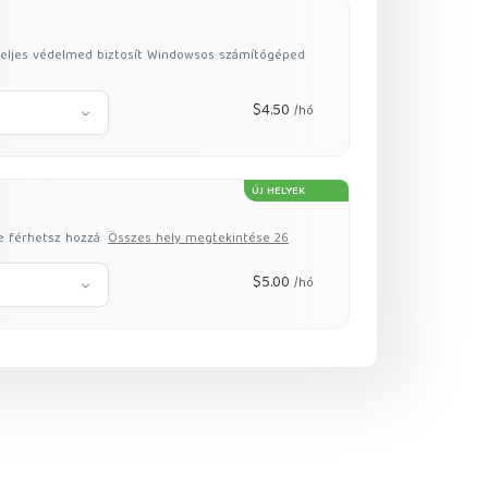
teljes védelmed biztosít Windowsos számítógéped
$4.50
/hó
ÚJ HELYEK
e férhetsz hozzá.
Összes hely megtekintése 26
$5.00
/hó