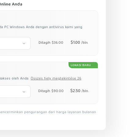
nline Anda
da PC Windows Anda dengan antivirus kami yang
$1.00
Ditagih $36.00
/bln.
LOKASI BARU
iakses oleh Anda.
Összes hely megtekintése 26
$2.50
Ditagih $90.00
/bln.