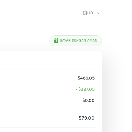
ID
BAYAR DENGAN AMAN
$466.05
- $387.05
$0.00
$79.00