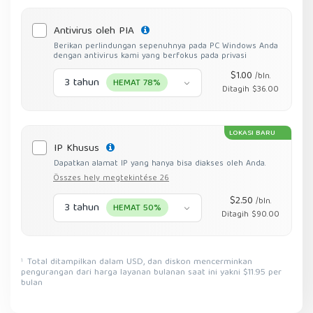
Antivirus oleh PIA
Berikan perlindungan sepenuhnya pada PC Windows Anda
dengan antivirus kami yang berfokus pada privasi
$1.00
/bln.
3 tahun
HEMAT 78%
Ditagih $36.00
LOKASI BARU
IP Khusus
Dapatkan alamat IP yang hanya bisa diakses oleh Anda.
Összes hely megtekintése 26
$2.50
/bln.
3 tahun
HEMAT 50%
Ditagih $90.00
Total ditampilkan dalam USD, dan diskon mencerminkan
1
pengurangan dari harga layanan bulanan saat ini yakni $11.95 per
bulan