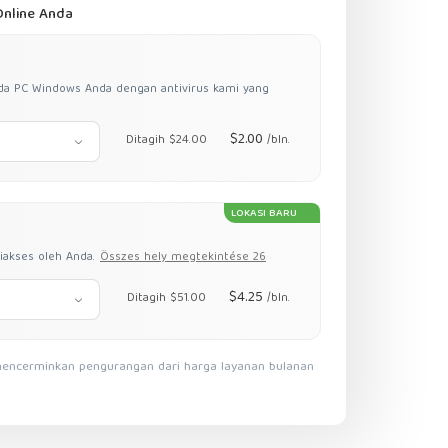
nline Anda
da PC Windows Anda dengan antivirus kami yang
$2.00
Ditagih $24.00
/bln.
LOKASI BARU
iakses oleh Anda.
Összes hely megtekintése 26
$4.25
Ditagih $51.00
/bln.