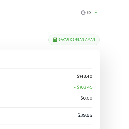
ID
BAYAR DENGAN AMAN
$143.40
- $103.45
$0.00
$39.95