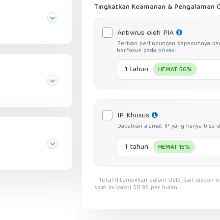
Tingkatkan Keamanan & Pengalaman O
Antivirus oleh PIA
Berikan perlindungan sepenuhnya pa
berfokus pada privasi
1 tahun
HEMAT 56%
IP Khusus
Dapatkan alamat IP yang hanya bisa d
1 tahun
HEMAT 15%
Total ditampilkan dalam USD, dan diskon mencerminkan pengurangan dari harga layanan bulanan
1
saat ini yakni $11.95 per bulan