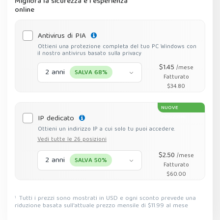
Migliora la sicurezza e l'esperienza
online
Antivirus di PIA
Ottieni una protezione completa del tuo PC Windows con
il nostro antivirus basato sulla privacy
$1.45
/mese
2 anni
SALVA 68%
Fatturato
$34.80
NUOVE
IP dedicato
POSIZIONI
Ottieni un indirizzo IP a cui solo tu puoi accedere.
Vedi tutte le 26 posizioni
$2.50
/mese
2 anni
SALVA 50%
Fatturato
$60.00
Tutti i prezzi sono mostrati in USD e ogni sconto prevede una
1
riduzione basata sull'attuale prezzo mensile di $11.99 al mese