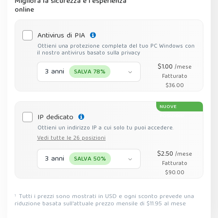
Migliora la sicurezza e l'esperienza
online
Antivirus di PIA
Ottieni una protezione completa del tuo PC Windows con
il nostro antivirus basato sulla privacy
$1.00
/mese
3 anni
SALVA 78%
Fatturato
$36.00
NUOVE
IP dedicato
POSIZIONI
Ottieni un indirizzo IP a cui solo tu puoi accedere.
Vedi tutte le 26 posizioni
$2.50
/mese
3 anni
SALVA 50%
Fatturato
$90.00
Tutti i prezzi sono mostrati in USD e ogni sconto prevede una
1
riduzione basata sull'attuale prezzo mensile di $11.95 al mese