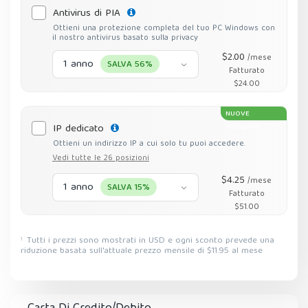
Antivirus di PIA
Ottieni una protezione completa del tuo PC Windows con
il nostro antivirus basato sulla privacy
$2.00
/mese
1 anno
SALVA 56%
Fatturato
$24.00
NUOVE
IP dedicato
POSIZIONI
Ottieni un indirizzo IP a cui solo tu puoi accedere.
Vedi tutte le 26 posizioni
$4.25
/mese
1 anno
SALVA 15%
Fatturato
$51.00
Tutti i prezzi sono mostrati in USD e ogni sconto prevede una
1
riduzione basata sull'attuale prezzo mensile di $11.95 al mese