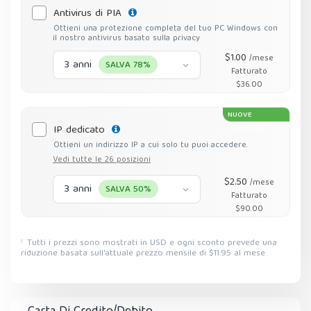
Antivirus di PIA
Ottieni una protezione completa del tuo PC Windows con
il nostro antivirus basato sulla privacy
$1.00
/mese
3 anni
SALVA 78%
Fatturato
$36.00
NUOVE
IP dedicato
POSIZIONI
Ottieni un indirizzo IP a cui solo tu puoi accedere.
Vedi tutte le 26 posizioni
$2.50
/mese
3 anni
SALVA 50%
Fatturato
$90.00
Tutti i prezzi sono mostrati in USD e ogni sconto prevede una
1
riduzione basata sull'attuale prezzo mensile di $11.95 al mese