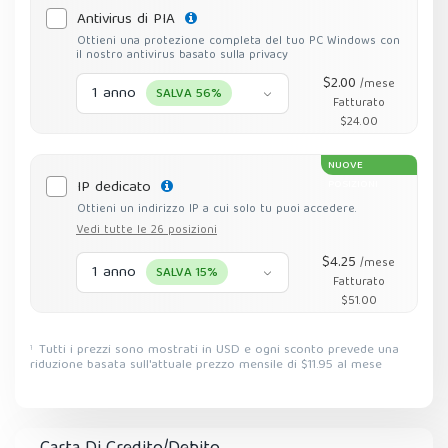
Antivirus di PIA
Ottieni una protezione completa del tuo PC Windows con
il nostro antivirus basato sulla privacy
$2.00
/mese
1 anno
SALVA 56%
Fatturato
$24.00
NUOVE
IP dedicato
POSIZIONI
Ottieni un indirizzo IP a cui solo tu puoi accedere.
Vedi tutte le 26 posizioni
$4.25
/mese
1 anno
SALVA 15%
Fatturato
$51.00
Tutti i prezzi sono mostrati in USD e ogni sconto prevede una
1
riduzione basata sull'attuale prezzo mensile di $11.95 al mese