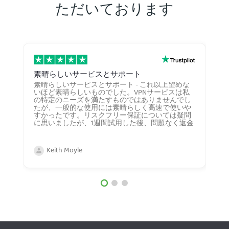
ただいております
素晴らしいサービスとサポート
素晴らしいサービスとサポート - これ以上望めな
いほど素晴らしいものでした。VPNサービスは私
の特定のニーズを満たすものではありませんでし
たが、一般的な使用には素晴らしく高速で使いや
すかったです。リスクフリー保証については疑問
に思いましたが、1週間試用した後、問題なく返金
されました。もしもっと一般的なVPNが必要にな
ったら、間違いなくまたこの会社を利用します
し、誰にでもお勧めします。価格も非常に良心的
Keith Moyle
です。