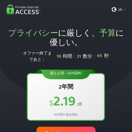
JA
プライバシー
に厳しく、
予算
に
優しい。
オファー終了ま
45
秒
18
時間
31
数分
:
:
であと：
最もお得 — 82%節約
2年間
2.19
$
/月
30日間の返金保証