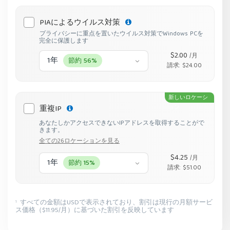
PIAによるウイルス対策
プライバシーに重点を置いたウイルス対策でWindows PCを
完全に保護します
$2.00
/月
1年
節約 56%
請求: $24.00
新しいロケーシ
重複IP
ョン
あなたしかアクセスできないIPアドレスを取得することがで
きます。
全ての26ロケーションを見る
$4.25
/月
1年
節約 15%
請求: $51.00
すべての金額はUSDで表示されており、割引は現行の月額サービ
1
ス価格（$11.95/月）に基づいた割引を反映しています