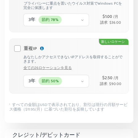
プライバシーに重点を置いたウイルス対策でWindows PCを
完全に保護します
$1.00
/月
3年
節約 78%
請求: $36.00
新しいロケーシ
重複IP
ョン
あなたしかアクセスできないIPアドレスを取得することがで
きます。
全ての26ロケーションを見る
$2.50
/月
3年
節約 50%
請求: $90.00
すべての金額はUSDで表示されており、割引は現行の月額サービ
1
ス価格（$11.95/月）に基づいた割引を反映しています
クレジット/デビットカード