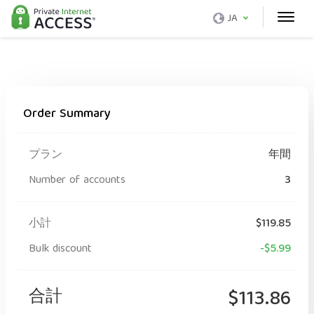
JA
Order Summary
プラン
年間
Number of accounts
3
小計
$119.85
Bulk discount
-$5.99
合計
$113.86