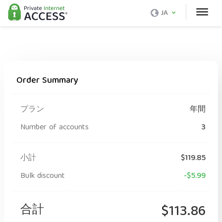
JA
Order Summary
プラン
年間
Number of accounts
3
小計
$119.85
Bulk discount
-$5.99
合計
$113.86