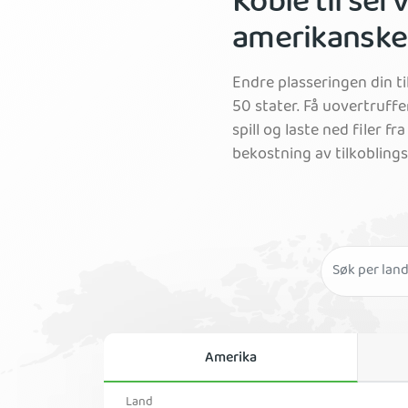
Koble til serv
amerikanske
Endre plasseringen din ti
50 stater. Få uovertruffen
spill og laste ned filer f
bekostning av tilkobling
Amerika
Land