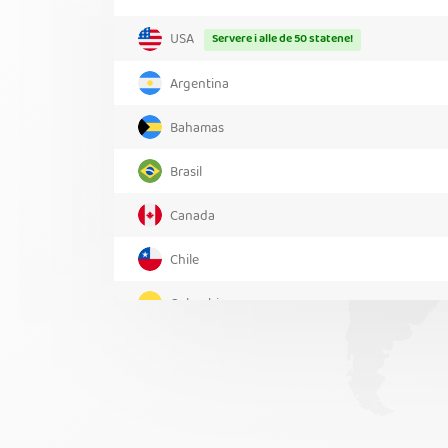
USA
Servere i alle de 50 statene!
Argentina
Bahamas
Brasil
Canada
Chile
Colombia
Costa Rica
Grønland
Mexico