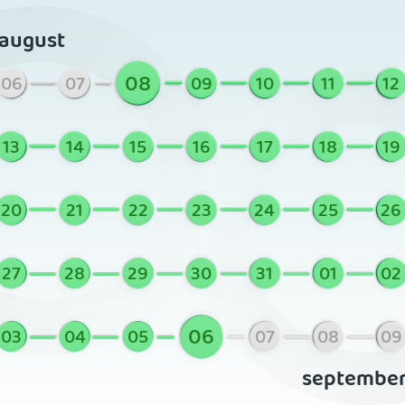
august
08
06
07
09
10
11
12
13
14
15
16
17
18
19
20
21
22
23
24
25
26
27
28
29
30
31
01
02
06
03
04
05
07
08
09
septembe