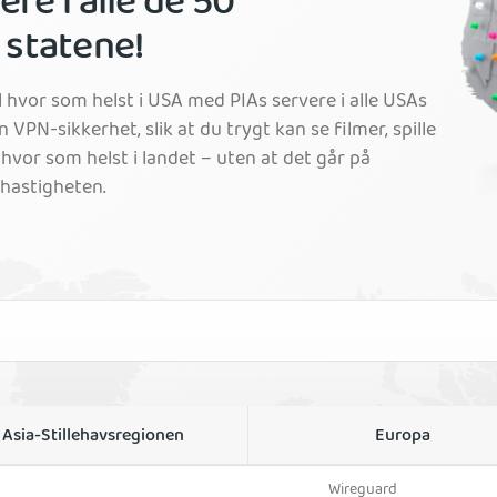
ere i alle de 50
 statene!
l hvor som helst i USA med PIAs servere i alle USAs
 VPN-sikkerhet, slik at du trygt kan se filmer, spille
ra hvor som helst i landet – uten at det går på
shastigheten.
Asia-Stillehavsregionen
Europa
Wireguard