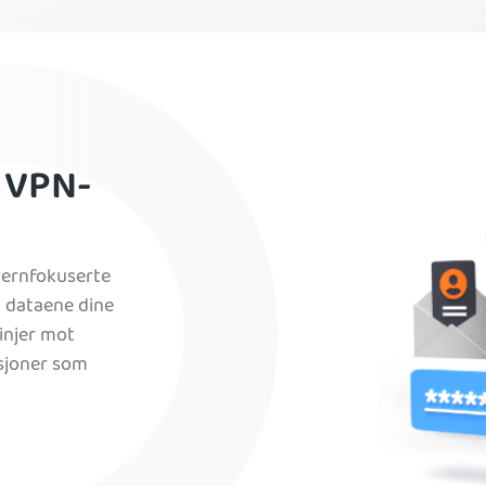
 VPN-
vernfokuserte
 dataene dine
injer mot
sjoner som