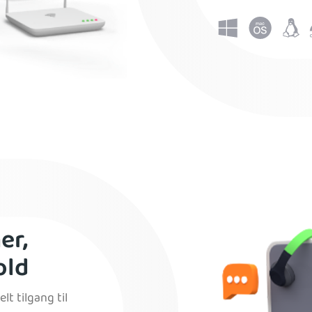
er,
old
lt tilgang til