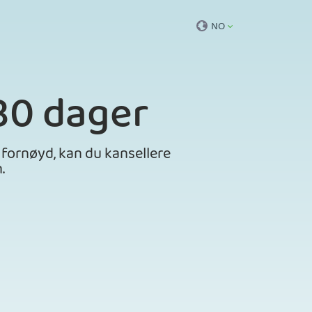
NO
 30 dager
 fornøyd, kan du kansellere
.