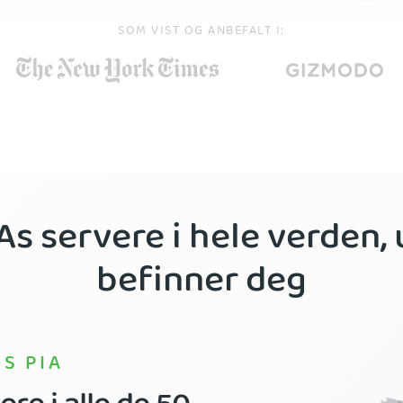
SOM VIST OG ANBEFALT I:
PIAs servere i hele verden,
befinner deg
S PIA