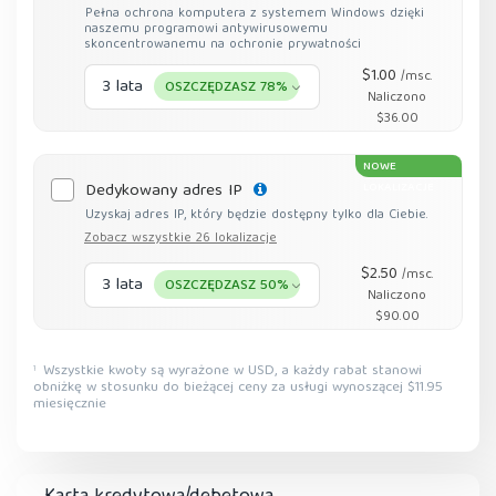
Pełna ochrona komputera z systemem Windows dzięki
naszemu programowi antywirusowemu
skoncentrowanemu na ochronie prywatności
$1.00
/msc.
3 lata
OSZCZĘDZASZ 78%
Naliczono
$36.00
NOWE
Dedykowany adres IP
LOKALIZACJE
Uzyskaj adres IP, który będzie dostępny tylko dla Ciebie.
Zobacz wszystkie 26 lokalizacje
$2.50
/msc.
3 lata
OSZCZĘDZASZ 50%
Naliczono
$90.00
Wszystkie kwoty są wyrażone w USD, a każdy rabat stanowi
1
obniżkę w stosunku do bieżącej ceny za usługi wynoszącej $11.95
miesięcznie