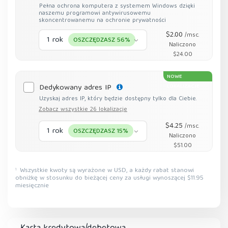
Pełna ochrona komputera z systemem Windows dzięki
naszemu programowi antywirusowemu
skoncentrowanemu na ochronie prywatności
$2.00
/msc.
1 rok
OSZCZĘDZASZ 56%
Naliczono
$24.00
NOWE
Dedykowany adres IP
LOKALIZACJE
Uzyskaj adres IP, który będzie dostępny tylko dla Ciebie.
Zobacz wszystkie 26 lokalizacje
$4.25
/msc.
1 rok
OSZCZĘDZASZ 15%
Naliczono
$51.00
Wszystkie kwoty są wyrażone w USD, a każdy rabat stanowi
1
obniżkę w stosunku do bieżącej ceny za usługi wynoszącej $11.95
miesięcznie