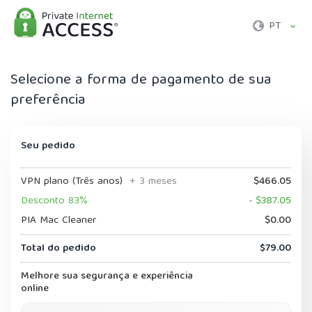
PT
Selecione a forma de pagamento de sua
preferência
Seu pedido
VPN plano (Três anos)
+ 3 meses
$466.05
Desconto 83%
- $387.05
PIA Mac Cleaner
$0.00
Total do pedido
$79.00
Melhore sua segurança e experiência
online