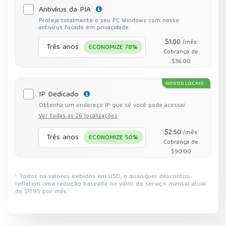
Antivírus da PIA
Proteja totalmente o seu PC Windows com nosso
antivírus focado em privacidade
$1.00
/mês
Três anos
ECONOMIZE 78%
Cobrança de
$36.00
NOVOS LOCAIS
IP Dedicado
Obtenha um endereço IP que só você pode acessar.
Ver todas as 26 localizações
$2.50
/mês
Três anos
ECONOMIZE 50%
Cobrança de
$90.00
Todos os valores exibidos em USD, e quaisquer descontos
1
refletem uma redução baseada no valor do serviço mensal atual
de $11.95 por mês