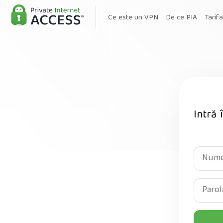
Ce este un VPN
De ce PIA
Tarif
Intră 