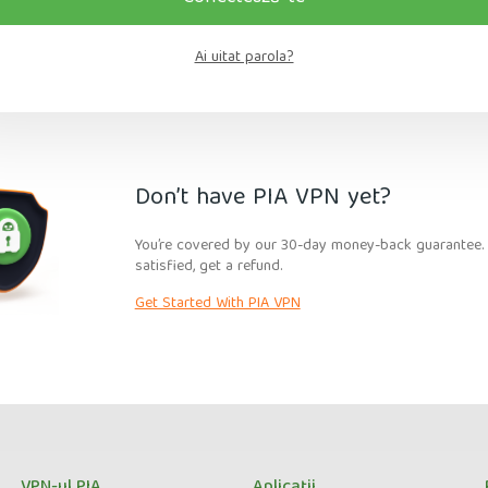
Ai uitat parola?
Don’t have PIA VPN yet?
You’re covered by our 30-day money-back guarantee. I
satisfied, get a refund.
Get Started With PIA VPN