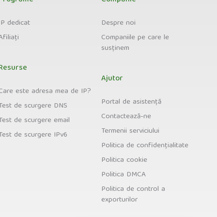
Programe
Companie
IP dedicat
Despre noi
Afiliați
Companiile pe care le
susținem
Resurse
Ajutor
Care este adresa mea de IP?
Portal de asistență
Test de scurgere DNS
Contactează-ne
Test de scurgere email
Termenii serviciului
Test de scurgere IPv6
Politica de confidențialitate
Politica cookie
Politica DMCA
Politica de control a
exporturilor