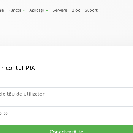
are
Funcții
Aplicații
Servere
Blog
Suport
în contul PIA
Conectează-te