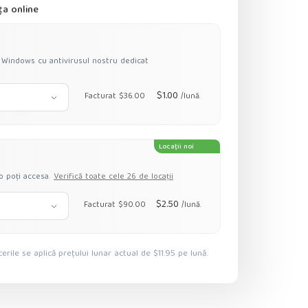
ța online
 Windows cu antivirusul nostru dedicat
$1.00
Facturat $36.00
/lună.
Locații noi
 poți accesa.
Verifică toate cele 26 de locații
$2.50
Facturat $90.00
/lună.
erile se aplică prețului lunar actual de $11.95 pe lună.