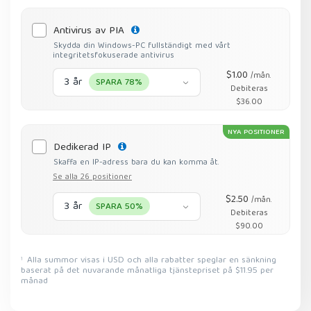
Antivirus av PIA
Skydda din Windows-PC fullständigt med vårt
integritetsfokuserade antivirus
$1.00
/mån.
3 år
SPARA 78%
Debiteras
$36.00
NYA POSITIONER
Dedikerad IP
Skaffa en IP-adress bara du kan komma åt.
Se alla 26 positioner
$2.50
/mån.
3 år
SPARA 50%
Debiteras
$90.00
Alla summor visas i USD och alla rabatter speglar en sänkning
1
baserat på det nuvarande månatliga tjänstepriset på $11.95 per
månad