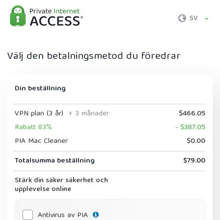
SV
Välj den betalningsmetod du föredrar
Din beställning
VPN plan (3 år)
+ 3 månader
$466.05
Rabatt 83%
- $387.05
PIA Mac Cleaner
$0.00
Totalsumma beställning
$79.00
Stärk din säker säkerhet och
upplevelse online
Antivirus av PIA