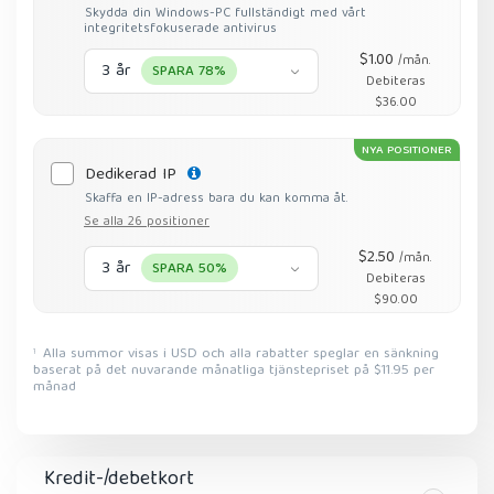
Skydda din Windows-PC fullständigt med vårt
integritetsfokuserade antivirus
$1.00
/mån.
3 år
SPARA 78%
Debiteras
$36.00
NYA POSITIONER
Dedikerad IP
Skaffa en IP-adress bara du kan komma åt.
Se alla 26 positioner
$2.50
/mån.
3 år
SPARA 50%
Debiteras
$90.00
Alla summor visas i USD och alla rabatter speglar en sänkning
1
baserat på det nuvarande månatliga tjänstepriset på $11.95 per
månad
Kredit-/debetkort