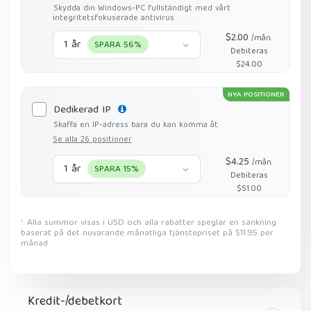
Skydda din Windows-PC fullständigt med vårt
integritetsfokuserade antivirus
$2.00
/mån.
1 år
SPARA 56%
Debiteras
$24.00
NYA POSITIONER
Dedikerad IP
Skaffa en IP-adress bara du kan komma åt.
Se alla 26 positioner
$4.25
/mån.
1 år
SPARA 15%
Debiteras
$51.00
Alla summor visas i USD och alla rabatter speglar en sänkning
1
baserat på det nuvarande månatliga tjänstepriset på $11.95 per
månad
Kredit-/debetkort