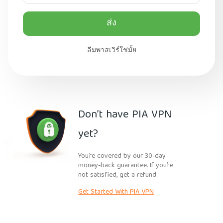
ส่ง
ลืมพาสเวิร์ใช่มั้ย
Don’t have PIA VPN
yet?
You’re covered by our 30-day
money-back guarantee. If you’re
not satisfied, get a refund.
Get Started With PIA VPN