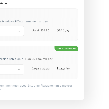
Artırın
ızla Windows PC'nizi tamamen koruyun
$1.45
Ücret $34.80
/ay
YENİ KONUMLAR
dresine sahip olun.
Tüm 26 konumu gör
$2.50
Ücret $60.00
/ay
r