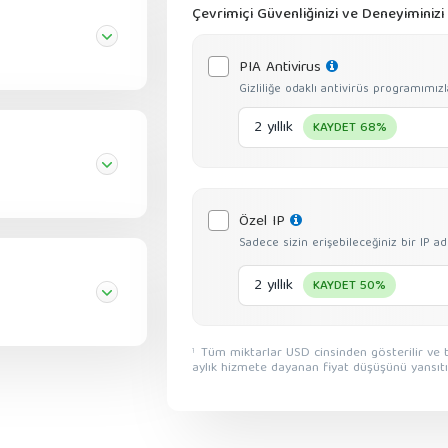
Çevrimiçi Güvenliğinizi ve Deneyiminizi 
PIA Antivirus
Gizliliğe odaklı antivirüs programım
2 yıllık
KAYDET 68%
Özel IP
Sadece sizin erişebileceğiniz bir IP a
2 yıllık
KAYDET 50%
Tüm miktarlar USD cinsinden gösterilir ve tüm indirimler, ayda $11.99 ile fiyatlandırılmış mevcut
1
aylık hizmete dayanan fiyat düşüşünü yansıtı