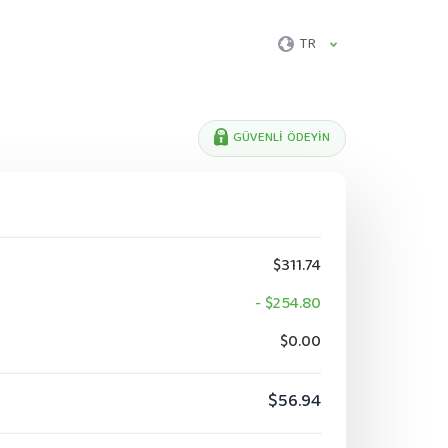
TR
GÜVENLI ÖDEYIN
$311.74
- $254.80
$0.00
$56.94