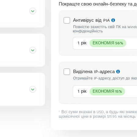
Покращте свою онлайн-безпеку та д
Антивірус від PIA
Повністю захистіть свій ПК на Win
конфіденційність
1 рік
ЕКОНОМІЯ 56%
Виділена IP-адреса
Отримайте IP-адресу, доступ до яко
1 рік
ЕКОНОМІЯ 15%
Всі суми вказані в USD, а будь-які знижки відображають економію відносно стандартної
1
щомісячної ціни в розмірі $11.95 на місяць