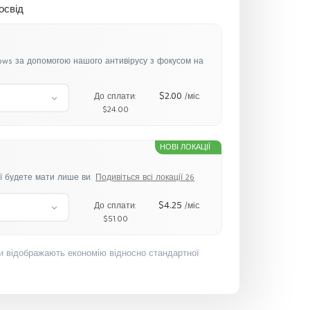
освід
dows за допомогою нашого антивірусу з фокусом на
$2.00
До сплати:
/міс.
$24.00
НОВІ ЛОКАЦІЇ
ї будете мати лише ви.
Подивіться всі локації 26
$4.25
До сплати:
/міс.
$51.00